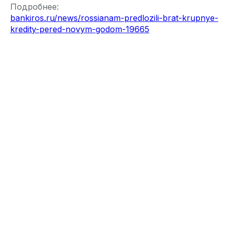
Подробнее:
bankiros.ru/news/rossianam-predlozili-brat-krupnye-
kredity-pered-novym-godom-19665