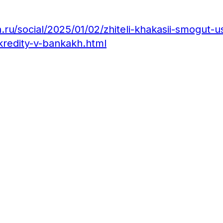
u/social/2025/01/02/zhiteli-khakasii-smogut-us
redity-v-bankakh.html