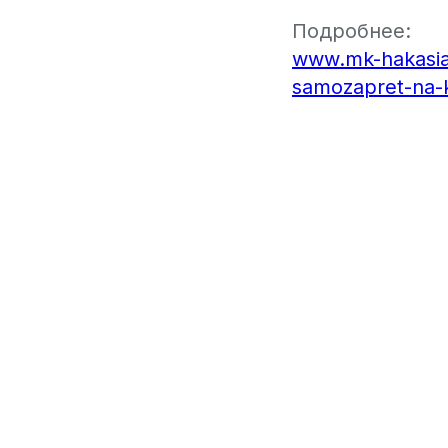
Подробнее:
www.mk-hakasia.r
samozapret-na-k