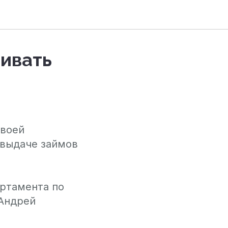
ливать
своей
 выдаче займов
артамента по
Андрей