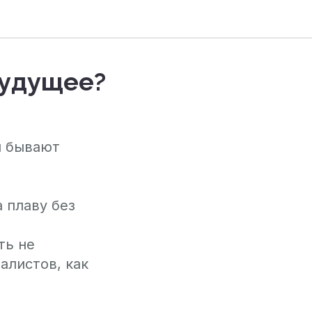
будущее?
и бывают
 плаву без
ть не
алистов, как