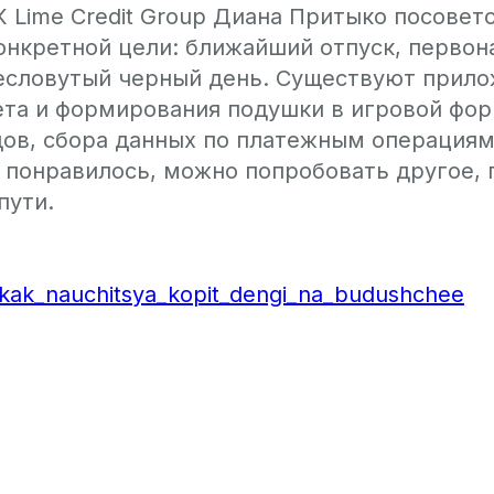
 Lime Credit Group Диана Притыко посовето
онкретной цели: ближайший отпуск, первон
ресловутый черный день. Существуют прило
та и формирования подушки в игровой фор
дов, сбора данных по платежным операциям
 понравилось, можно попробовать другое, г
пути.
kak_nauchitsya_kopit_dengi_na_budushchee