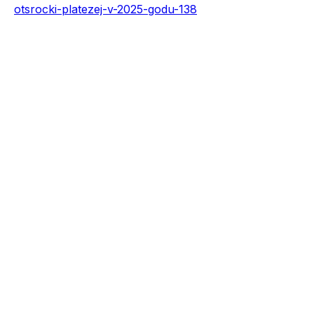
otsrocki-platezej-v-2025-godu-138